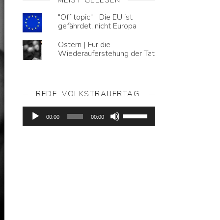
"Off topic" | Die EU ist
gefährdet, nicht Europa
Ostern | Für die
Wiederauferstehung der Tat
REDE. VOLKSTRAUERTAG.
Audio-
Pfeiltasten
Player
00:00
00:00
Hoch/Runter
benutzen,
um
die
Lautstärke
zu
regeln.