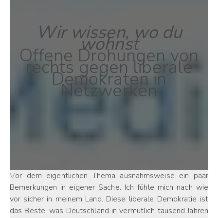
Wir wissen, wo du
wohns
t
Offene Drohungen von
rechts gegen liberale
Demokraten in
Netzwerken
Vor dem eigentlichen Thema ausnahmsweise ein paar
Bemerkungen in eigener Sache. Ich fühle mich nach wie
vor sicher in meinem Land. Diese liberale Demokratie ist
das Beste, was Deutschland in vermutlich tausend Jahren