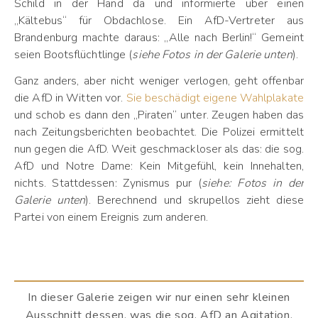
Schild in der Hand da und informierte über einen
„Kältebus“ für Obdachlose. Ein AfD-Vertreter aus
Brandenburg machte daraus: „Alle nach Berlin!“ Gemeint
seien Bootsflüchtlinge (
siehe Fotos in der Galerie unten
).
Ganz anders, aber nicht weniger verlogen, geht offenbar
die AfD in Witten vor.
Sie beschädigt eigene Wahlplakate
und schob es dann den „Piraten“ unter. Zeugen haben das
nach Zeitungsberichten beobachtet. Die Polizei ermittelt
nun gegen die AfD. Weit geschmackloser als das: die sog.
AfD und Notre Dame: Kein Mitgefühl, kein Innehalten,
nichts. Stattdessen: Zynismus pur (
siehe: Fotos in der
Galerie unten
). Berechnend und skrupellos zieht diese
Partei von einem Ereignis zum anderen.
In dieser Galerie zeigen wir nur einen sehr kleinen
Ausschnitt dessen, was die sog. AfD an Agitation,