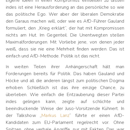
Eigene Ideen in einen Kompromiss einfließen zu lassen
indes ist eine Herausforderung an das persönliche so wie
das politische Ego. Wer aber der liberalen Demokratie
den Garaus machen will, oder wie es AfD-Führer Gauland
formuliert, den „Krieg erklärt“, der hat mit Kompromissen
nichts am Hut. Im Gegenteil. Die Unentwegten stellen
Maximalforderungen. Mit Vorliebe jene, von denen jeder
weiß, dass sie nie eine Mehrheit finden werden. Das ist
einfach und AfD-Methode. Politik ist das nicht.
In weiten Teilen ihrer Anhängerschaft hält man
Forderungen bereits für Politik. Das haben Gauland und
Höcke und all die anderen längst zum politischen Dogma
erhoben. Schließlich ist das ihre einzige Chance, zu
überleben. Wie einfach die Entzauberung dieser Partei
indes gelingen kann, zeigte auf schlichte und
beeindruckende Weise der Juso-Vorsitzende Kühnert. In
der Talkshow „
Markus Lanz
“ führte er einen AfD-
Kandidaten zum EU-Parlament regelrecht vor. Ohne
Spitzen, ohne verbale Angriffe, nur mit Fakten. Das war