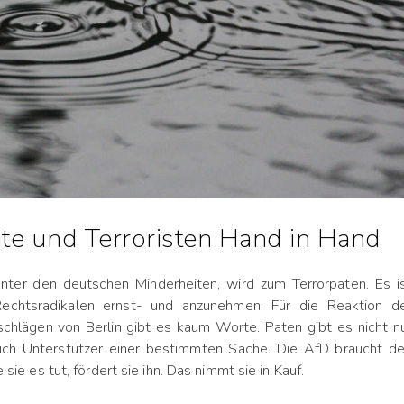
hte und Terroristen Hand in Hand
unter den deutschen Minderheiten, wird zum Terrorpaten. Es i
 Rechtsradikalen ernst- und anzunehmen. Für die Reaktion d
hlägen von Berlin gibt es kaum Worte. Paten gibt es nicht n
auch Unterstützer einer bestimmten Sache. Die AfD braucht d
e sie es tut, fördert sie ihn. Das nimmt sie in Kauf.