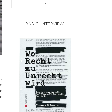
hat.
RADIO. INTERVIEW.
st
er
ur
en