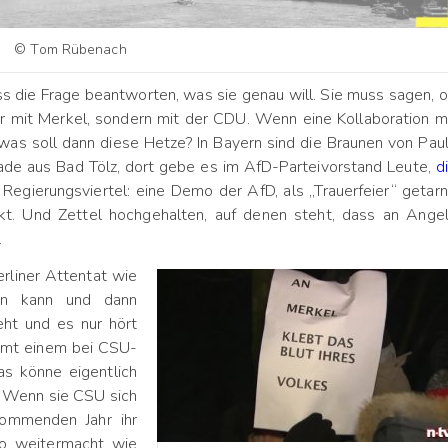
© Tom Rübenach
die Frage beantworten, was sie genau will. Sie muss sagen, 
ur mit Merkel, sondern mit der CDU. Wenn eine Kollaboration m
was soll dann diese Hetze? In Bayern sind die Braunen von Pau
erade aus Bad Tölz, dort gebe es im AfD-Parteivorstand Leute,
d
 Regierungsviertel: eine Demo der AfD, als „Trauerfeier“ getarn
t. Und Zettel hochgehalten, auf denen steht, dass an Ange
.
erliner Attentat wie
en kann und dann
eht und es nur hört
mmt einem bei CSU-
s könne eigentlich
. Wenn sie CSU sich
kommenden Jahr ihr
o weitermacht wie