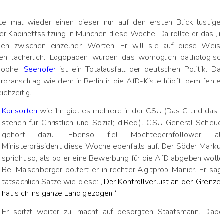
e mal wieder einen dieser nur auf den ersten Blick lustig
r Kabinettssitzung in München diese Woche. Da rollte er das „
en zwischen einzelnen Worten. Er will sie auf diese Wei
hen lächerlich. Logopäden würden das womöglich pathologis
trophe.
Seehofer
ist ein Totalausfall der deutschen Politik. D
roranschlag wie dem in Berlin in die AfD-Kiste hüpft, dem fehl
chzeitig.
Konsorten
wie ihn gibt es mehrere in der CSU (Das C und das
stehen für Christlich und Sozial; d.Red.). CSU-General Scheu
gehört dazu. Ebenso fiel Möchtegernfollower al
Ministerpräsident diese Woche ebenfalls auf. Der Söder Mark
spricht so, als ob er eine Bewerbung für die AfD abgeben woll
Bei Maischberger poltert er in rechter Agitprop-Manier. Er sa
tatsächlich Sätze wie diese:
„Der Kontrollverlust an den Grenz
hat sich ins ganze Land gezogen.“
Er spitzt weiter zu, macht auf besorgten Staatsmann. Dab