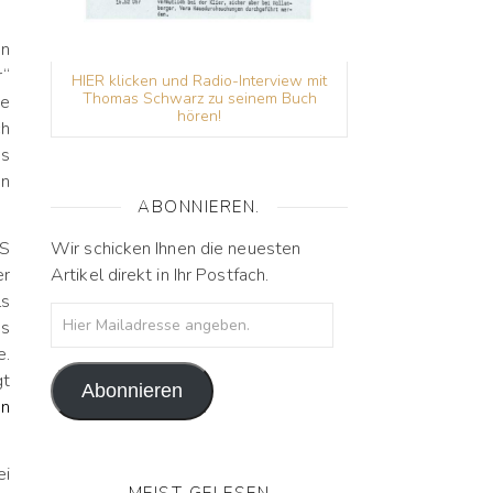
en
r“
HIER klicken und Radio-Interview mit
Thomas Schwarz zu seinem Buch
se
hören!
ch
as
en
ABONNIEREN.
Wir schicken Ihnen die neuesten
 S
Artikel direkt in Ihr Postfach.
er
s
Hier Mailadresse angeben.
us
e.
gt
Abonnieren
en
ei
MEIST GELESEN