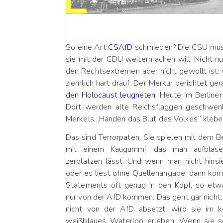
So eine Art
CSAfD
schmieden? Die CSU muss 
sie mit der CDU weitermachen will. Nicht n
den Rechtsextremen aber nicht gewollt ist: 
ziemlich hart drauf. Der Merkur berichtet g
den Holocaust leugneten
. Heute im Berliner
Dort werden alte Reichsflaggen geschwenk
Merkels „Händen das Blut des Volkes“ klebe
Das sind Terrorpaten. Sie spielen mit dem B
mit einem Kaugummi, das man aufblas
zerplatzen lässt. Und wenn man nicht hinsi
oder es liest ohne Quellenangabe: dann ko
Statements oft genug in den Kopf, so etwa
nur von der AfD kommen. Das geht gar nicht
nicht von der AfD absetzt, wird sie im 
weißblaues Waterloo erleben. Wenn sie s