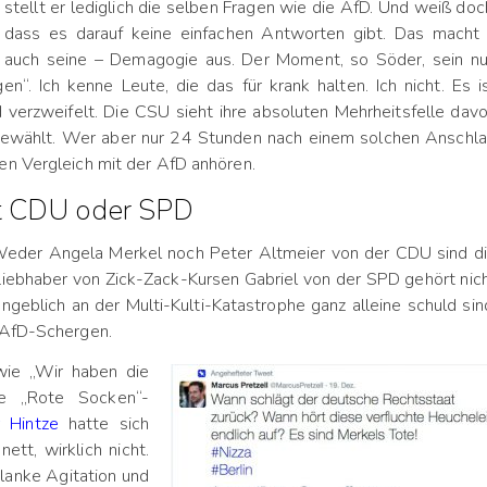
stellt er lediglich die selben Fragen wie die AfD. Und weiß doc
dass es darauf keine einfachen Antworten gibt. Das macht
auch seine – Demagogie aus. Der Moment, so Söder, sein n
n“. Ich kenne Leute, die das für krank halten. Ich nicht. Es i
d verzweifelt. Die CSU sieht ihre absoluten Mehrheitsfelle dav
ewählt. Wer aber nur 24 Stunden nach einem solchen Anschl
en Vergleich mit der AfD anhören.
cht CDU oder SPD
 Weder Angela Merkel noch Peter Altmeier von der CDU sind d
iebhaber von Zick-Zack-Kursen Gabriel von der SPD gehört nic
angeblich an der Multi-Kulti-Katastrophe ganz alleine schuld sin
e AfD-Schergen.
wie „Wir haben die
 „Rote Socken“-
 Hintze
hatte sich
ett, wirklich nicht.
blanke Agitation und