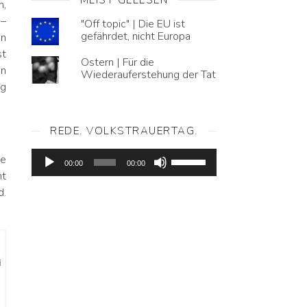
h,
 –
"Off topic" | Die EU ist
gefährdet, nicht Europa
un
st
Ostern | Für die
on
Wiederauferstehung der Tat
ag
REDE. VOLKSTRAUERTAG.
Audio-
Pfeiltasten
ie
Player
00:00
00:00
Hoch/Runter
ht
benutzen,
um
d.
die
Lautstärke
zu
regeln.