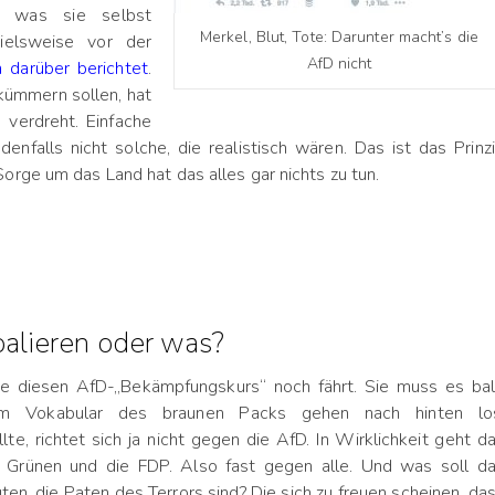
, was sie selbst
Merkel, Blut, Tote: Darunter macht’s die
ielsweise vor der
AfD nicht
 darüber berichtet
.
 kümmern sollen, hat
 verdreht. Einfache
enfalls nicht solche, die realistisch wären. Das ist das Prinz
orge um das Land hat das alles gar nichts zu tun.
oalieren oder was?
ie diesen AfD-„Bekämpfungskurs“ noch fährt. Sie muss es ba
em Vokabular des braunen Packs gehen nach hinten lo
te, richtet sich ja nicht gegen die AfD. In Wirklichkeit geht d
e Grünen und die FDP. Also fast gegen alle. Und was soll d
ten, die Paten des Terrors sind? Die sich zu freuen scheinen, da