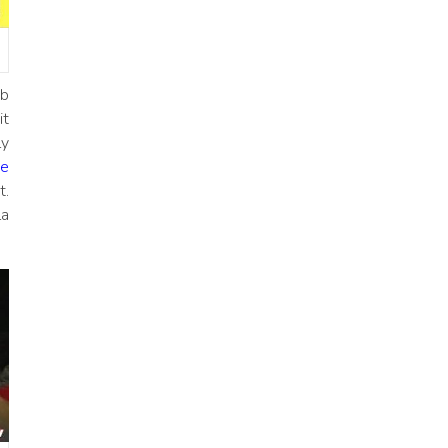
ob
it
ly
ie
t.
la