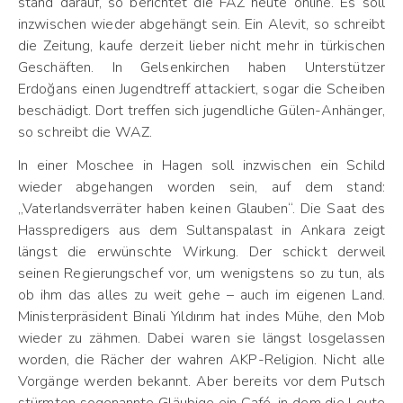
stand darauf, so berichtet die FAZ heute online. Es soll
inzwischen wieder abgehängt sein. Ein Alevit, so schreibt
die Zeitung, kaufe derzeit lieber nicht mehr in türkischen
Geschäften. In Gelsenkirchen haben Unterstützer
Erdoğans einen Jugendtreff attackiert, sogar die Scheiben
beschädigt. Dort treffen sich jugendliche Gülen-Anhänger,
so schreibt die WAZ.
In einer Moschee in Hagen soll inzwischen ein Schild
wieder abgehangen worden sein, auf dem stand:
„Vaterlandsverräter haben keinen Glauben“. Die Saat des
Hasspredigers aus dem Sultanspalast in Ankara zeigt
längst die erwünschte Wirkung. Der schickt derweil
seinen Regierungschef vor, um wenigstens so zu tun, als
ob ihm das alles zu weit gehe – auch im eigenen Land.
Ministerpräsident Binali Yıldırım hat indes Mühe, den Mob
wieder zu zähmen. Dabei waren sie längst losgelassen
worden, die Rächer der wahren AKP-Religion. Nicht alle
Vorgänge werden bekannt. Aber bereits vor dem Putsch