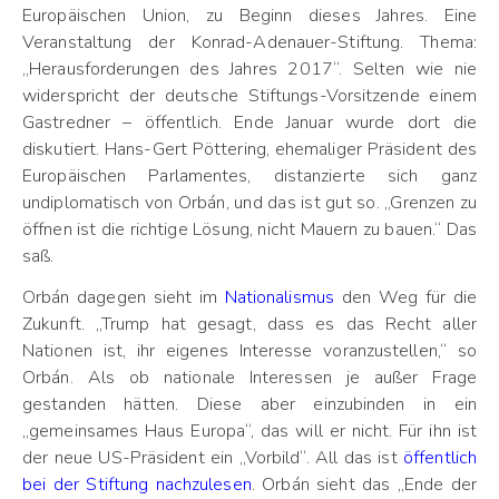
Europäischen Union, zu Beginn dieses Jahres. Eine
Veranstaltung der Konrad-Adenauer-Stiftung. Thema:
„Herausforderungen des Jahres 2017“. Selten wie nie
widerspricht der deutsche Stiftungs-Vorsitzende einem
Gastredner – öffentlich. Ende Januar wurde dort die
diskutiert.
Hans-Gert Pöttering, ehemaliger Präsident des
Europäischen Parlamentes, distanzierte sich ganz
undiplomatisch von Orbán, und das ist gut so. „Grenzen zu
öffnen ist die richtige Lösung, nicht Mauern zu bauen.“ Das
saß.
Orbán dagegen sieht im
Nationalismus
den Weg für die
Zukunft. „Trump hat gesagt, dass es das Recht aller
Nationen ist, ihr eigenes Interesse voranzustellen,“ so
Orbán. Als ob nationale Interessen je außer Frage
gestanden hätten. Diese aber einzubinden in ein
„gemeinsames Haus Europa“, das will er nicht. Für ihn ist
der neue US-Präsident ein „Vorbild“. All das ist
öffentlich
bei der Stiftung nachzulesen
. Orbán sieht das „Ende der