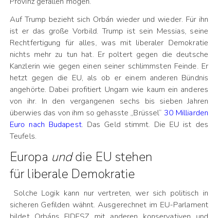
Provinz gefallen mögen.
Auf Trump bezieht sich Orbán wieder und wieder. Für ihn
ist er das große Vorbild. Trump ist sein Messias, seine
Rechtfertigung für alles, was mit liberaler Demokratie
nichts mehr zu tun hat. Er poltert gegen die deutsche
Kanzlerin wie gegen einen seiner schlimmsten Feinde. Er
hetzt gegen die EU, als ob er einem anderen Bündnis
angehörte. Dabei profitiert Ungarn wie kaum ein anderes
von ihr. In den vergangenen sechs bis sieben Jahren
überwies das von ihm so gehasste „Brüssel“
30 Milliarden
Euro nach Budapest
. Das Geld stimmt. Die EU ist des
Teufels.
Europa
und
die EU stehen
für liberale Demokratie
Solche Logik kann nur vertreten, wer sich politisch in
sicheren Gefilden wähnt. Ausgerechnet im EU-Parlament
bildet Orbáns FIDESZ mit anderen konservativen und