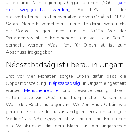
unliebsame Nichtregierungs-Organisationen (NGO) „
von
hier weggeputzt werden
„. So ließ sich der
stellvertretende Fraktionsvorsitzende von Orbáns FIDESZ,
Szilard Nemeth, vernehmen. Er meinte damit wohl nicht
nur Soros. Es geht nicht nur um NGOs. Vor der
Parlamentswahl im kommenden Jahr soll „klar Schiff“
gemacht werden. Was nicht für Orbán ist, ist zum
Abschuss freigegeben.
Népszabadság ist überall in Ungarn
Erst vor vier Monaten sorgte Orbán dafür, dass die
Oppositionszeitung „
Népszabadság
“ in Ungarn eingestellt
wurde.
Menschenrechte
und Gewaltenteilung: davon
halten Leute wie Orbán und Trump nichts. Da kam die
Wahl des Rechtsauslegers im Weißen Haus Orbán wie
gerufen. Gerichte für unzuständig zu erklären und „die
Medien“ als
fake news
zu klassifizieren sind Eruptionen
aus Washington, die dem Mann aus der ungarischen