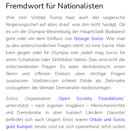
Fremdwort für Nationalisten
Wie sein Vorbild Trump haut auch der ungarische
Regierungschef auf alles drauf, was ihm nicht huldigt. Ob
es um die Olympia-Bewerbung der Hauptstadt Budapest
geht oder um dem Einfluss von
George Soros
. Wie man
zu den unterschiedlichen Fragen steht, ist eine Sache. Man
kann gegen oder für Olympia sein. jede/r mag Soros für
einen Scharlatan oder Wohltäter halten. Das sind nicht die
entscheidenden Fragen. Es wäre demokratisch, einen
fairen und offenen Diskurs über strittige Fragen
zuzulassen. Stattdessen scheint Orbán als Zielmarke
vorzugeben,
die liberale Demokratie niederzuringen.
Soros‘ Organisation „
Open Society Foundations
“
unterstützt – nach eigenen Angaben – Menschenrechte
und Demokratie in über hundert Ländern. Darunter
befindet sich auch Ungarn. Einst waren
Orbán und Soros
gute Kumpel
; heute sind sie sich spinnefeind. Jetzt sollen