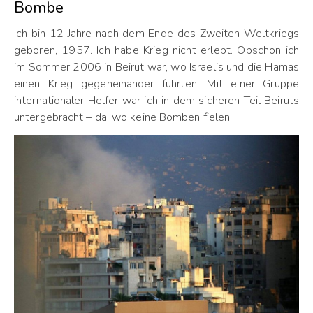
Bombe
Ich bin 12 Jahre nach dem Ende des Zweiten Weltkriegs
geboren, 1957. Ich habe Krieg nicht erlebt. Obschon ich
im Sommer 2006 in Beirut war, wo Israelis und die Hamas
einen Krieg gegeneinander führten. Mit einer Gruppe
internationaler Helfer war ich in dem sicheren Teil Beiruts
untergebracht – da, wo keine Bomben fielen.