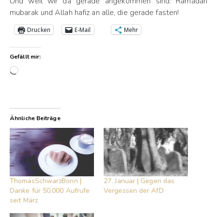
Und weil wir da gerade angekommen sind: Ramadan
mubarak und Allah hafiz an alle, die gerade fasten!
Drucken
E-Mail
Mehr
Gefällt mir:
Wird geladen …
Ähnliche Beiträge
ThomasSchwarzBonn |
27. Januar | Gegen das
Danke für 50.000 Aufrufe
Vergessen der AfD
seit März