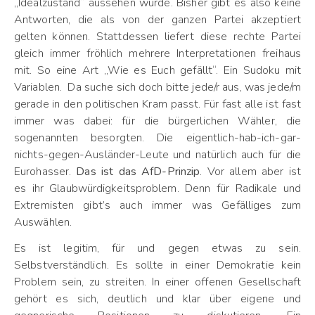
„Idealzustand“ aussehen würde. Bisher gibt es also keine
Antworten, die als von der ganzen Partei akzeptiert
gelten können. Stattdessen liefert diese rechte Partei
gleich immer fröhlich mehrere Interpretationen freihaus
mit. So eine Art „Wie es Euch gefällt“. Ein Sudoku mit
Variablen. Da suche sich doch bitte jede/r aus, was jede/m
gerade in den politischen Kram passt. Für fast alle ist fast
immer was dabei: für die bürgerlichen Wähler, die
sogenannten besorgten. Die eigentlich-hab-ich-gar-
nichts-gegen-Ausländer-Leute und natürlich auch für die
Eurohasser.
Das ist das AfD-Prinzip
. Vor allem aber ist
es ihr Glaubwürdigkeitsproblem. Denn für Radikale und
Extremisten gibt’s auch immer was Gefälliges zum
Auswählen.
Es ist legitim, für und gegen etwas zu sein.
Selbstverständlich. Es sollte in einer Demokratie kein
Problem sein, zu streiten. In einer offenen Gesellschaft
gehört es sich, deutlich und klar über eigene und