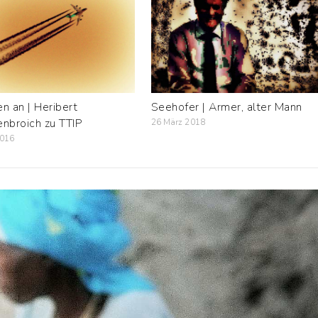
n an | Heribert
Seehofer | Armer, alter Mann
enbroich zu TTIP
26 März 2018
2016