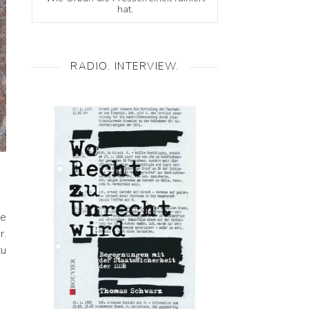
hat.
RADIO. INTERVIEW.
le
r.
zu