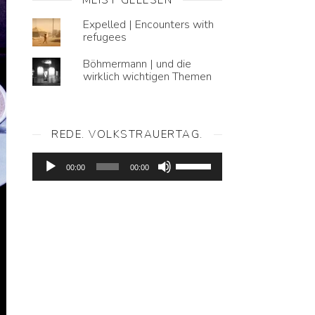
Expelled | Encounters with
refugees
Böhmermann | und die
wirklich wichtigen Themen
REDE. VOLKSTRAUERTAG.
Audio-
Pfeiltasten
Player
00:00
00:00
Hoch/Runter
benutzen,
um
die
Lautstärke
zu
regeln.