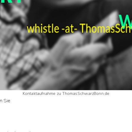
Kontaktaufnahme zu ThomasSchwarzBonn.de
n Sie