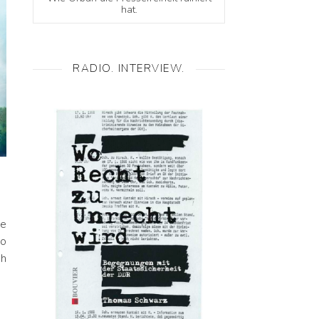
hat.
RADIO. INTERVIEW.
re
So
ch