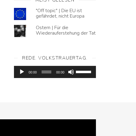
"Off topic" | Die EU ist
gefährdet, nicht Europa
Ostern | Für die
Wiederauferstehung der Tat
REDE. VOLKSTRAUERTAG.
Audio-
Pfeiltasten
Player
00:00
00:00
Hoch/Runter
benutzen,
um
die
Lautstärke
zu
regeln.