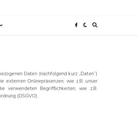
bezogenen Daten (nachfolgend kurz „Daten“)
e externen Onlinepräsenzen, wie z.B. unser
e verwendeten Begrifflichkeiten, wie z.B.
erordnung (DSGVO).