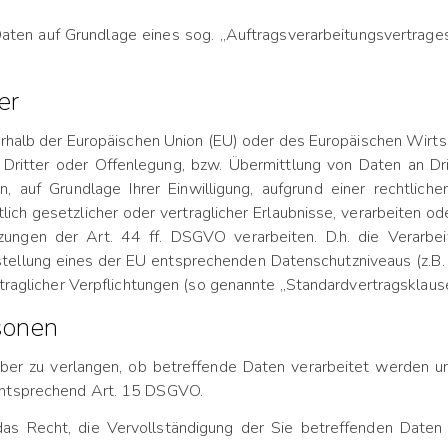
Daten auf Grundlage eines sog. „Auftragsverarbeitungsvertrage
er
ußerhalb der Europäischen Union (EU) oder des Europäischen Wirt
itter oder Offenlegung, bzw. Übermittlung von Daten an Drit
ten, auf Grundlage Ihrer Einwilligung, aufgrund einer rechtlic
ich gesetzlicher oder vertraglicher Erlaubnisse, verarbeiten od
ungen der Art. 44 ff. DSGVO verarbeiten. D.h. die Verarbeit
tstellung eines der EU entsprechenden Datenschutzniveaus (z.B.
rtraglicher Verpflichtungen (so genannte „Standardvertragsklause
sonen
über zu verlangen, ob betreffende Daten verarbeitet werden u
entsprechend Art. 15 DSGVO.
s Recht, die Vervollständigung der Sie betreffenden Daten o