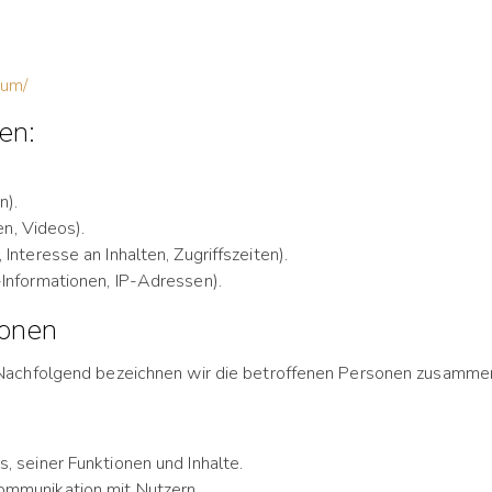
sum/
en:
n).
en, Videos).
nteresse an Inhalten, Zugriffszeiten).
Informationen, IP-Adressen).
sonen
achfolgend bezeichnen wir die betroffenen Personen zusammen
 seiner Funktionen und Inhalte.
mmunikation mit Nutzern.