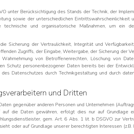
O unter Berücksichtigung des Stands der Technik, der Implem
ung sowie der unterschiedlichen Eintrittswahrscheinlichkeit 
nete technische und organisatorische Maßnahmen, um ein 
 Sicherung der Vertraulichkeit, Integrität und Verfügbarkei
ffenden Zugriffs, der Eingabe, Weitergabe, der Sicherung der V
ine Wahrnehmung von Betroffenenrechten, Löschung von Dat
 den Schutz personenbezogener Daten bereits bei der Entwic
 des Datenschutzes durch Technikgestaltung und durch datens
sverarbeitern und Dritten
Daten gegenüber anderen Personen und Unternehmen (Auftragsve
f auf die Daten gewähren, erfolgt dies nur auf Grundlage ei
lungsdienstleister, gem. Art. 6 Abs. 1 lit. b DSGVO zur Vertrags
orsieht oder auf Grundlage unserer berechtigten Interessen (z.B