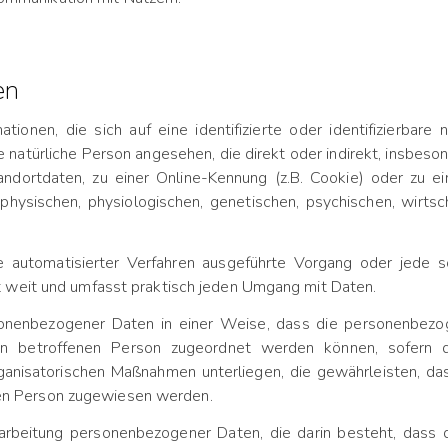
en
ionen, die sich auf eine identifizierte oder identifizierbare
ine natürliche Person angesehen, die direkt oder indirekt, insbe
ndortdaten, zu einer Online-Kennung (z.B. Cookie) oder zu
physischen, physiologischen, genetischen, psychischen, wirtscha
lfe automatisierter Verfahren ausgeführte Vorgang oder jed
t weit und umfasst praktisch jeden Umgang mit Daten.
sonenbezogener Daten in einer Weise, dass die personenbezog
hen betroffenen Person zugeordnet werden können, sofern d
anisatorischen Maßnahmen unterliegen, die gewährleisten, da
ichen Person zugewiesen werden.
Verarbeitung personenbezogener Daten, die darin besteht, da