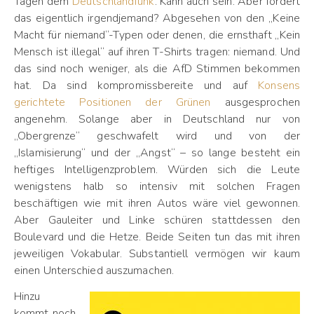
Tagen dem
Deutschlandfunk
. Kann auch sein. Aber fordert
das eigentlich irgendjemand? Abgesehen von den „Keine
Macht für niemand“-Typen oder denen, die ernsthaft „Kein
Mensch ist illegal“ auf ihren T-Shirts tragen: niemand. Und
das sind noch weniger, als die AfD Stimmen bekommen
hat. Da sind kompromissbereite und auf
Konsens
gerichtete Positionen der Grünen
ausgesprochen
angenehm. Solange aber in Deutschland nur von
„Obergrenze“ geschwafelt wird und von der
„Islamisierung“ und der „Angst“ – so lange besteht ein
heftiges Intelligenzproblem. Würden sich die Leute
wenigstens halb so intensiv mit solchen Fragen
beschäftigen wie mit ihren Autos wäre viel gewonnen.
Aber Gauleiter und Linke schüren stattdessen den
Boulevard und die Hetze. Beide Seiten tun das mit ihren
jeweiligen Vokabular. Substantiell vermögen wir kaum
einen Unterschied auszumachen.
Hinzu
kommt noch