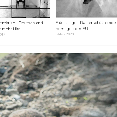
Flüchtlinge | Das erschütternde
genzkrise | Deutschland
Versagen der EU
t mehr Hirn
5 März 2020
2017