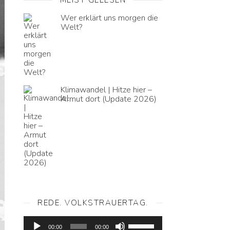
Wer erklärt uns morgen die
Welt?
Klimawandel | Hitze hier –
Armut dort (Update 2026)
REDE. VOLKSTRAUERTAG.
Audio-
Pfeiltasten
Player
00:00
00:00
Hoch/Runter