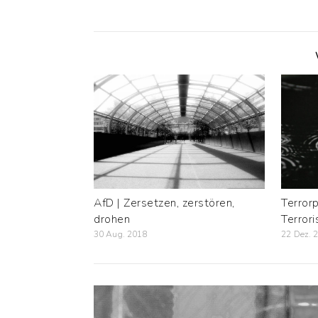
AfD | Zersetzen, zerstören,
Terror
drohen
Terror
30 Aug. 2018
22 Dez. 